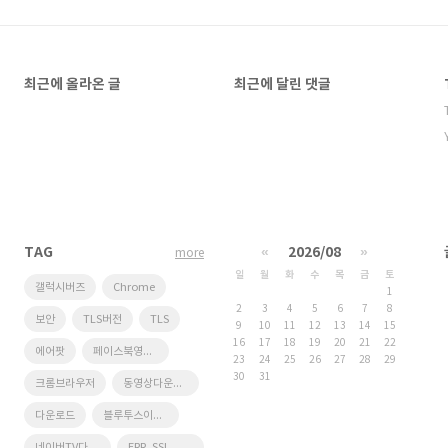
최근에 올라온 글
최근에 달린 댓글
TAG
«
2026/08
»
more
일
월
화
수
목
금
토
갤럭시버즈
Chrome
1
2
3
4
5
6
7
8
보안
TLS버전
TLS
9
10
11
12
13
14
15
16
17
18
19
20
21
22
에어팟
페이스북영상다운로드
23
24
25
26
27
28
29
30
31
크롬브라우저
동영상다운로드
다운로드
블루투스이어폰
네이버TV다운로드
ERR_SSL_OBSOLETE_VERSION