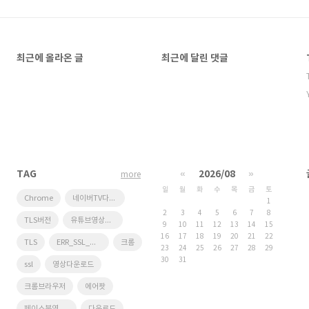
최근에 올라온 글
최근에 달린 댓글
TAG
«
2026/08
»
more
일
월
화
수
목
금
토
Chrome
네이버TV다운로드
1
2
3
4
5
6
7
8
TLS버전
유튜브영상다운로드
9
10
11
12
13
14
15
16
17
18
19
20
21
22
TLS
ERR_SSL_OBSOLETE_VERSION
크롬
23
24
25
26
27
28
29
30
31
ssl
영상다운로드
크롬브라우저
에어팟
페이스북영상다운로드
다운로드