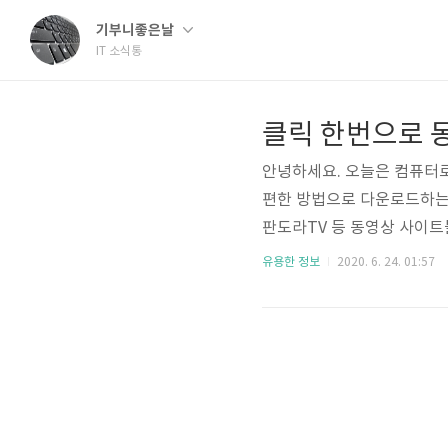
기부니좋은날
IT 소식통
안녕하세요. 오늘은 컴퓨터로
편한 방법으로 다운로드하는
판도라TV 등 동영상 사이트
다운로드 되지 않는 사이트도
유용한 정보
2020. 6. 24. 01:57
저작권이 있는 저작물이기 
권법에 위배된다는 점을 명심하
받아 설치합니다. www.real.com
ealP..