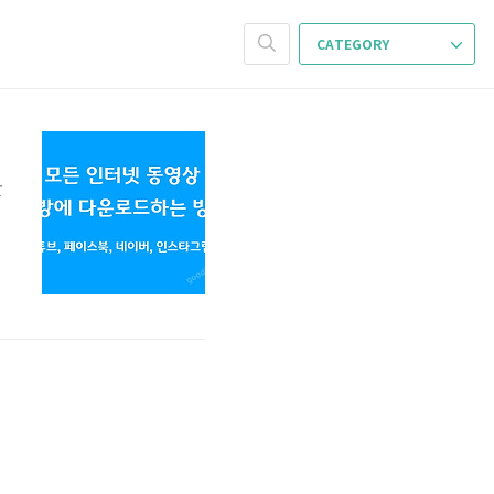
CATEGORY
간
,
이
드